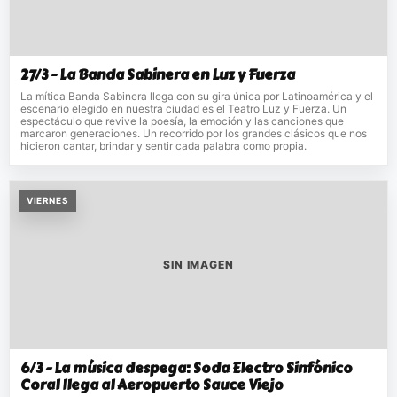
27/3 - La Banda Sabinera en Luz y Fuerza
La mítica Banda Sabinera llega con su gira única por Latinoamérica y el
escenario elegido en nuestra ciudad es el Teatro Luz y Fuerza. Un
espectáculo que revive la poesía, la emoción y las canciones que
marcaron generaciones. Un recorrido por los grandes clásicos que nos
hicieron cantar, brindar y sentir cada palabra como propia.
VIERNES
SIN IMAGEN
6/3 - La música despega: Soda Electro Sinfónico
Coral llega al Aeropuerto Sauce Viejo