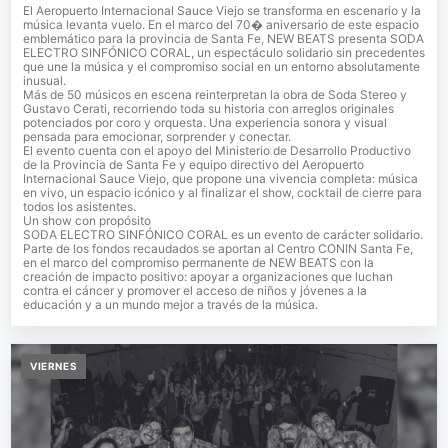
El Aeropuerto Internacional Sauce Viejo se transforma en escenario y la
música levanta vuelo. En el marco del 70� aniversario de este espacio
emblemático para la provincia de Santa Fe, NEW BEATS presenta SODA
ELECTRO SINFÓNICO CORAL, un espectáculo solidario sin precedentes
que une la música y el compromiso social en un entorno absolutamente
inusual.
Más de 50 músicos en escena reinterpretan la obra de Soda Stereo y
Gustavo Cerati, recorriendo toda su historia con arreglos originales
potenciados por coro y orquesta. Una experiencia sonora y visual
pensada para emocionar, sorprender y conectar.
El evento cuenta con el apoyo del Ministerio de Desarrollo Productivo
de la Provincia de Santa Fe y equipo directivo del Aeropuerto
Internacional Sauce Viejo, que propone una vivencia completa: música
en vivo, un espacio icónico y al finalizar el show, cocktail de cierre para
todos los asistentes.
Un show con propósito
SODA ELECTRO SINFÓNICO CORAL es un evento de carácter solidario.
Parte de los fondos recaudados se aportan al Centro CONIN Santa Fe,
en el marco del compromiso permanente de NEW BEATS con la
creación de impacto positivo: apoyar a organizaciones que luchan
contra el cáncer y promover el acceso de niños y jóvenes a la
educación y a un mundo mejor a través de la música.
VIERNES