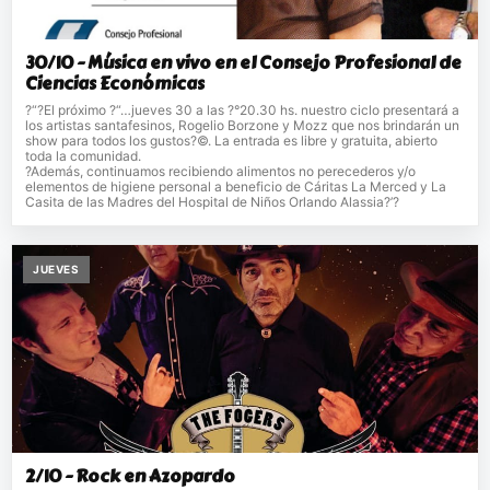
30/10 - Música en vivo en el Consejo Profesional de
Ciencias Económicas
?“?El próximo ?“…jueves 30 a las ?°20.30 hs. nuestro ciclo presentará a
los artistas santafesinos, Rogelio Borzone y Mozz que nos brindarán un
show para todos los gustos?©. La entrada es libre y gratuita, abierto
toda la comunidad.
?Además, continuamos recibiendo alimentos no perecederos y/o
elementos de higiene personal a beneficio de Cáritas La Merced y La
Casita de las Madres del Hospital de Niños Orlando Alassia?’?
JUEVES
2/10 - Rock en Azopardo