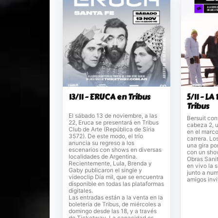
13/11 - ERUCA en Tribus
5/11 - L
Tribus
El sábado 13 de noviembre, a las
Bersuit con
22, Eruca se presentará en Tribus
cabeza 2, 
Club de Arte (República de Siria
en el marc
3572). De este modo, el trío
carrera. Lo
anuncia su regreso a los
una gira po
escenarios con shows en diversas
con un show
localidades de Argentina.
Obras Sanit
Recientemente, Lula, Brenda y
en vivo la 
Gaby publicaron el single y
junto a nu
videoclip Día mil, que se encuentra
amigos invi
disponible en todas las plataformas
digitales.
Las entradas están a la venta en la
boletería de Tribus, de miércoles a
domingo desde las 18, y a través
de Ticketway. La capacidad es