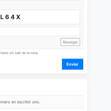
JL64X
Recargar
ario sin salir de la nota.
Enviar
imero en escribir uno.