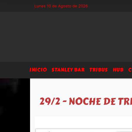
- Sitio exclusivo de Arsegia Producciones, agenda, eventos, prensa y d
Lunes 10 de Agosto de 2026
INICIO
STANLEY BAR
TRIBUS
HUB
C
29/2 - NOCHE DE TR