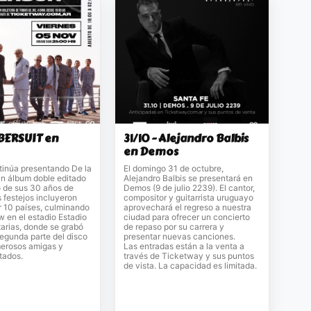
A BERSUIT en
31/10 - Alejandro Balbis
en Demos
tinúa presentando De la
El domingo 31 de octubre,
un álbum doble editado
Alejandro Balbis se presentará en
o de sus 30 años de
Demos (9 de julio 2239). El cantor,
s festejos incluyeron
compositor y guitarrista uruguayo
r 10 países, culminando
aprovechará el regreso a nuestra
 en el estadio Estadio
ciudad para ofrecer un concierto
arias, donde se grabó
de repaso por su carrera y
segunda parte del disco
presentar nuevas canciones.
merosos amigas y
Las entradas están a la venta a
tados.
través de Ticketway y sus puntos
de vista. La capacidad es limitada.