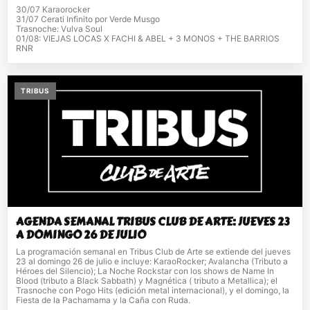
30/07 Karaorocker
31/07 Cerati Infinito por Verde Musgo
Trasnoche: Vulva Soul
01/08: VIEJAS LOCAS X FACHI & ABEL + 3 MONOS + THE BARRIOS
RNR
TRIBUS
AGENDA SEMANAL TRIBUS CLUB DE ARTE: JUEVES 23
A DOMINGO 26 DE JULIO
La programación semanal en Tribus Club de Arte se extiende del jueves
23 al domingo 26 de julio e incluye: KaraoRocker; Avalancha (Tributo a
Héroes del Silencio); La Noche Rockstar con los shows de Name In
Blood (tributo a Black Sabbath) y Magnética ( tributo a Metallica); el
Trasnoche con Pogo Hits (edición metal internacional), y el domingo, la
Fiesta de la Pachamama y la Caña con Ruda.