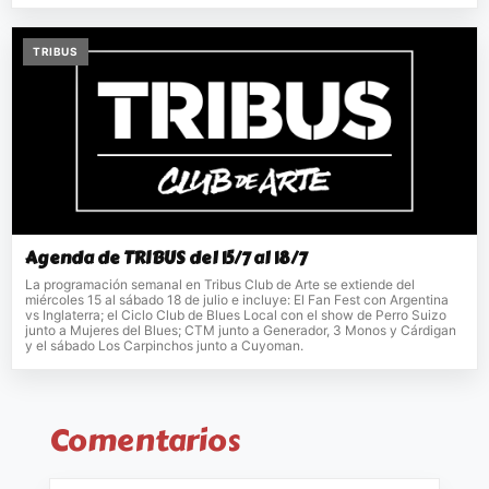
TRIBUS
Agenda de TRIBUS del 15/7 al 18/7
La programación semanal en Tribus Club de Arte se extiende del
miércoles 15 al sábado 18 de julio e incluye: El Fan Fest con Argentina
vs Inglaterra; el Ciclo Club de Blues Local con el show de Perro Suizo
junto a Mujeres del Blues; CTM junto a Generador, 3 Monos y Cárdigan
y el sábado Los Carpinchos junto a Cuyoman.
Comentarios