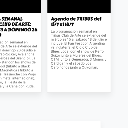
 SEMANAL
Agenda de TRIBUS del
CLUB DE ARTE:
15/7 al 18/7
23 A DOMINGO 26
La programación semanal en
O
Tribus Club de Arte se extiende del
miércoles 15 al sábado 18 de julio e
ación semanal en
incluye: El Fan Fest con Argentina
 de Arte se extiende del
vs Inglaterra; el Ciclo Club de
l domingo 26 de julio e
Blues Local con el show de Perro
araoRocker; Avalancha
Suizo junto a Mujeres del Blues;
Héroes del Silencio); La
CTM junto a Generador, 3 Monos y
star con los shows de
Cárdigan y el sábado Los
od (tributo a Black
Carpinchos junto a Cuyoman.
Magnética ( tributo a
 el Trasnoche con Pogo
n metal internacional),
, la Fiesta de la
y la Caña con Ruda.