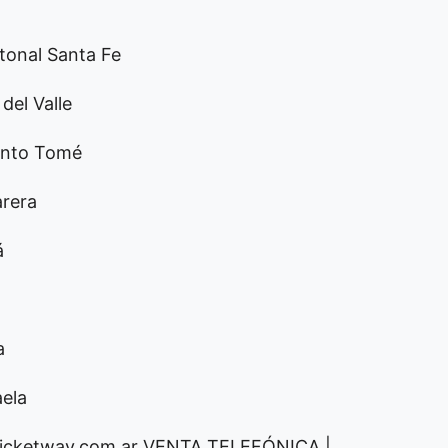
tonal Santa Fe
del Valle
Santo Tomé
arera
á
a
aela
ticketway.com.ar VENTA TELEFÓNICA |