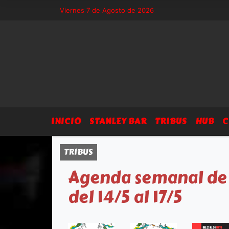
 - Sitio exclusivo de Arsegia Producciones, agenda, eventos, prensa y 
Viernes 7 de Agosto de 2026
INICIO
STANLEY BAR
TRIBUS
HUB
C
TRIBUS
Agenda semanal de
del 14/5 al 17/5