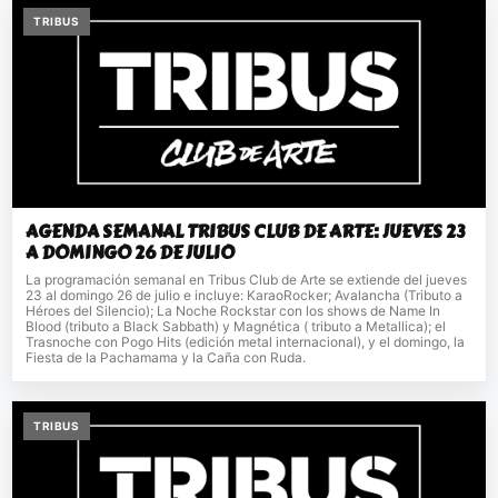
TRIBUS
AGENDA SEMANAL TRIBUS CLUB DE ARTE: JUEVES 23
A DOMINGO 26 DE JULIO
La programación semanal en Tribus Club de Arte se extiende del jueves
23 al domingo 26 de julio e incluye: KaraoRocker; Avalancha (Tributo a
Héroes del Silencio); La Noche Rockstar con los shows de Name In
Blood (tributo a Black Sabbath) y Magnética ( tributo a Metallica); el
Trasnoche con Pogo Hits (edición metal internacional), y el domingo, la
Fiesta de la Pachamama y la Caña con Ruda.
TRIBUS