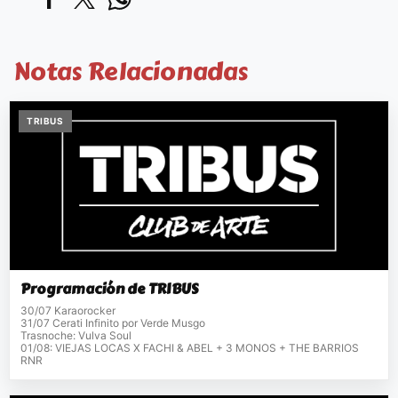
Notas Relacionadas
TRIBUS
Programación de TRIBUS
30/07 Karaorocker
31/07 Cerati Infinito por Verde Musgo
Trasnoche: Vulva Soul
01/08: VIEJAS LOCAS X FACHI & ABEL + 3 MONOS + THE BARRIOS
RNR