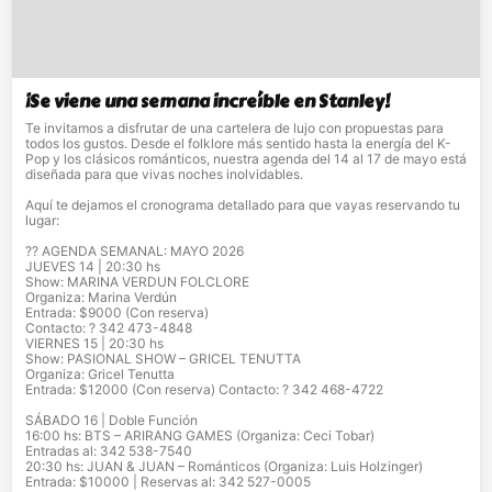
¡Se viene una semana increíble en Stanley!
Te invitamos a disfrutar de una cartelera de lujo con propuestas para
todos los gustos. Desde el folklore más sentido hasta la energía del K-
Pop y los clásicos románticos, nuestra agenda del 14 al 17 de mayo está
diseñada para que vivas noches inolvidables.
Aquí te dejamos el cronograma detallado para que vayas reservando tu
lugar:
?? AGENDA SEMANAL: MAYO 2026
JUEVES 14 | 20:30 hs
Show: MARINA VERDUN FOLCLORE
Organiza: Marina Verdún
Entrada: $9000 (Con reserva)
Contacto: ? 342 473-4848
VIERNES 15 | 20:30 hs
Show: PASIONAL SHOW – GRICEL TENUTTA
Organiza: Gricel Tenutta
Entrada: $12000 (Con reserva) Contacto: ? 342 468-4722
SÁBADO 16 | Doble Función
16:00 hs: BTS – ARIRANG GAMES (Organiza: Ceci Tobar)
Entradas al: 342 538-7540
20:30 hs: JUAN & JUAN – Románticos (Organiza: Luis Holzinger)
Entrada: $10000 | Reservas al: 342 527-0005