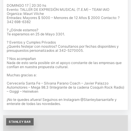
DOMINGO 17 | 20:30 hs
Evento: TALLER DE EXPRESIÓN MUSICAL (T.E.M) – TEAM IAIO
Organiza: Mauri Vilche
Entradas: Mayores $ 5000 – Menores de 12 Años $ 2000 Contacto: ?
342 698-6382
? ¿Dónde estamos?
Te esperamos en 25 de Mayo 3301.
? Eventos y Cumples Privados
¿Querés festejar con nosotros? Consultanos por fechas disponibles y
presupuestos personalizados al 342-5270005.
? Nos acompañan
Nada de esto sería posible sin el apoyo constante de las empresas que
confían en nuestra propuesta cultural.
Muchas gracias a:
Cervecería Santa Fe – Silvana Parano Coach – Javier Palazzo
Automotores – Mega 98.3 (Integrante de la cadena Cosquín Rock Radio)
– Goggi – Heineken
¡No te quedes afuera! Seguinos en Instagram @Stanleybarsantafe y
enterate de todas las novedades.
STANLEY BAR