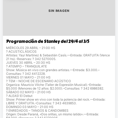
SIN IMAGEN
Programación de Stanley del 29/4 al 3/5
MIÉRCOLES 29 ABRIL – 21:00 HS
? ACUSTICLÁSICOS
Artistas: Yayi Martinez & Sebastián Casís.—Entrada: GRATUITA (Vence
21 hs).-Reservas: ? 342 5270005.
JUEVES 30 ABRIL – 20:30 HS
? ATEMPO – TRANQUILATE
Show: Música en vivo con grandes artistas.—Entrada: $3.000.–
Consultas: ? 342 4412228.
VIERNES 01 MAYO – 21:00 HS
? TEM – NOCHE DE ESCENARIO ACÚSTICO
Organiza: Mauricio Vilche (Taller de Expresión Musical).–Entrada:
$5.000 (Menores de 12 años: $2.000).–Consultas: ? 342 6986382.
SÁBADO 02 MAYO – 21:00 HS
? ALEAS! El Debut
Show: Primer show en vivo con toda la potencia del rock.—Entrada:
LIBRE Y GRATUITA.–Consultas: ? 343 4639853.
DOMINGO 03 MAYO – 21:00 HS
? ENREDADOS – TANGOS & CANDOMBES
Origen: Desde Paraná, «Dos orillas, un mismo latido».—Entrada:
$8.000.–Reservas: ? 342 5270005.