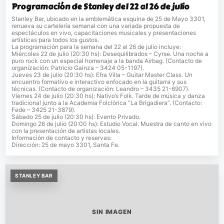
Programación de Stanley del 22 al 26 de julio
Stanley Bar, ubicado en la emblemática esquina de 25 de Mayo 3301,
renueva su cartelería semanal con una variada propuesta de
espectáculos en vivo, capacitaciones musicales y presentaciones
artísticas para todos los gustos.
La programación para la semana del 22 al 26 de julio incluye:
Miércoles 22 de julio (20:30 hs): Desequilibrados – Cyrse. Una noche a
puro rock con un especial homenaje a la banda Airbag. (Contacto de
organización: Patricio Gainza – 3424 05-1197).
Jueves 23 de julio (20:30 hs): Efra Villa – Guitar Master Class. Un
encuentro formativo e interactivo enfocado en la guitarra y sus
técnicas. (Contacto de organización: Leandro – 3435 21-6907).
Viernes 24 de julio (20:30 hs): Nativo’s Folk. Tarde de música y danza
tradicional junto a la Academia Folclórica “La Brigadiera”. (Contacto:
Fede – 3425 21-3879).
Sábado 25 de julio (20:30 hs): Evento Privado.
Domingo 26 de julio (20:00 hs): Estudio Vocal. Muestra de canto en vivo
con la presentación de artistas locales.
Información de contacto y reservas:
Dirección: 25 de mayo 3301, Santa Fe.
STANLEY BAR
SIN IMAGEN