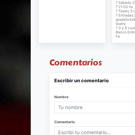
? Sábado 25
? 21:00 hs
? Teatro 3 
? Entradas 
gradaticket
teatro
? 3 y 6 cuo
Banco Entr
Fe
Comentarios
Escribir un comentario
Nombre
Comentario