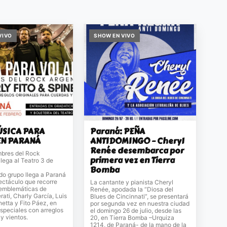
VIVO
SHOW EN VIVO
MÚSICA PARA
Paraná: PEÑA
EN PARANÁ
ANTIDOMINGO – Cheryl
Renée desembarca por
bres del Rock
primera vez en Tierra
llega al Teatro 3 de
Bomba
do grupo llega a Paraná
ectáculo que recorre
La cantante y pianista Cheryl
emblemáticas de
Renée, apodada la “Diosa del
ati, Charly García, Luis
Blues de Cincinnati”, se presentará
netta y Fito Páez, en
por segunda vez en nuestra ciudad
speciales con arreglos
el domingo 26 de julio, desde las
y vientos.
20, en Tierra Bomba –Urquiza
1214, de Paraná- de la mano de la