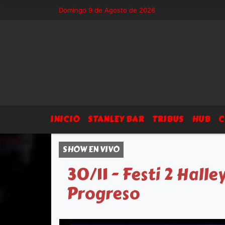
 - Sitio exclusivo de Arsegia Producciones, agenda, eventos, prensa y
Domingo 9 de Agosto de 2026
INICIO
STANLEY BAR
TRIBUS
HUB
C
SHOW EN VIVO
30/11 - Festi 2 Hall
Progreso