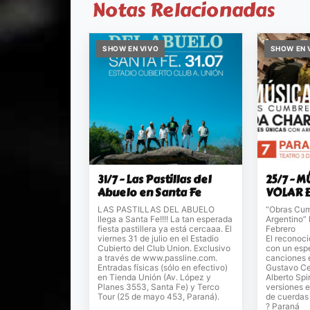
Notas Relacionadas
SHOW EN VIVO
SHOW EN 
31/7 - Las Pastillas del
25/7 - 
Abuelo en Santa Fe
VOLAR 
LAS PASTILLAS DEL ABUELO
“Obras Cum
llega a Santa Fe!!!! La tan esperada
Argentino” 
fiesta pastillera ya está cercaaa. El
Febrero
viernes 31 de julio en el Estadio
El reconoci
Cubierto del Club Union. Exclusivo
con un esp
a través de www.passline.com.
canciones 
Entradas físicas (sólo en efectivo)
Gustavo Cer
en Tienda Unión (Av. López y
Alberto Spi
Planes 3553, Santa Fe) y Terco
versiones e
Tour (25 de mayo 453, Paraná).
de cuerdas 
? Paraná