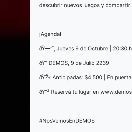
descubrir nuevos juegos y comparti
¡Agenda!
ðŸ—“ï¸ Jueves 9 de Octubre | 20:30 
ðŸ“ DEMOS, 9 de Julio 2239
ðŸŽ« Anticipadas: $4.500 | En puerta
ðŸ“² Reservá tu lugar en www.demo
#NosVemosEnDEMOS