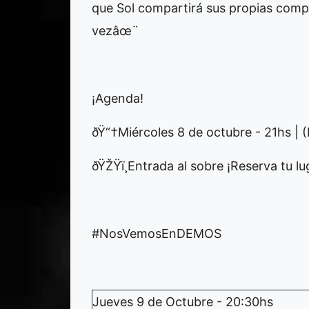
que Sol compartirá sus propias compo
vezâœ¨
¡Agenda!
ðŸ“†Miércoles 8 de octubre - 21hs |
ðŸŽŸï¸Entrada al sobre ¡Reserva tu lu
#NosVemosEnDEMOS
Jueves 9 de Octubre - 20:30hs