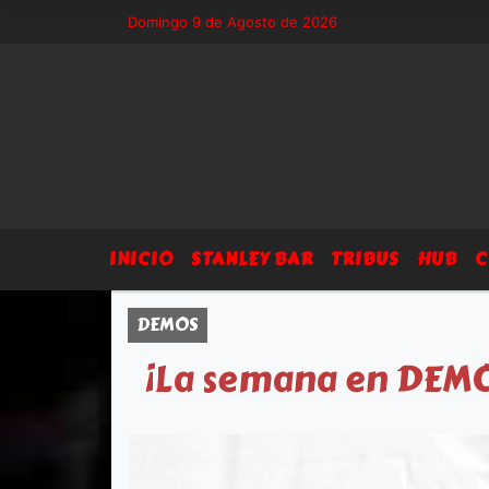
3 - Sitio exclusivo de Arsegia Producciones, agenda, eventos, prensa 
Domingo 9 de Agosto de 2026
INICIO
STANLEY BAR
TRIBUS
HUB
C
DEMOS
¡La semana en DEM