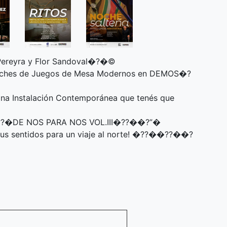
l Pereyra y Flor Sandoval�?�©
ches de Juegos de Mesa Modernos en DEMOS�?
na Instalación Contemporánea que tenés que
��??�DE NOS PARA NOS VOL.III�??��?”�
 tus sentidos para un viaje al norte! �??��??��?