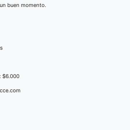
r un buen momento.
hs
: $6.000
scce.com