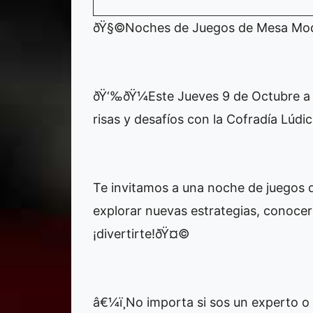
ðŸ§©Noches de Juegos de Mesa Mo
ðŸ‘‰ðŸ¼Este Jueves 9 de Octubre a l
risas y desafíos con la Cofradía Lúdi
Te invitamos a una noche de juegos
explorar nuevas estrategias, conocer
¡divertirte!ðŸ¤©
â€¼ï¸No importa si sos un experto o 