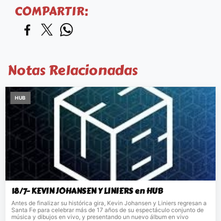
COMPARTIR:
Notas Relacionadas
HUB
18/7- KEVIN JOHANSEN Y LINIERS en HUB
Antes de finalizar su histórica gira, Kevin Johansen y Liniers regresan a
Santa Fe para celebrar más de 17 años de su espectáculo conjunto de
música y dibujos en vivo, y presentando un nuevo álbum en vivo