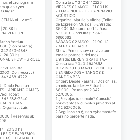
jamos el cronograma
Consultas: ? 342 4412228.
para que vayas
VIERNES 01 MAYO – 21:00 HS
tu lugar:
? TEM – NOCHE DE ESCENARIO
ACÚSTICO
A SEMANAL: MAYO
Organiza: Mauricio Vilche (Taller
de Expresión Musical).–Entrada:
| 20:30 hs
$5.000 (Menores de 12 años:
RINA VERDUN
$2.000).–Consultas: ? 342
6986382.
Marina Verdún
SÁBADO 02 MAYO – 21:00 HS
9000 (Con reserva)
? ALEAS! El Debut
? 342 473-4848
Show: Primer show en vivo con
 | 20:30 hs
toda la potencia del rock.—
IONAL SHOW – GRICEL
Entrada: LIBRE Y GRATUITA.–
Consultas: ? 343 4639853.
ricel Tenutta
DOMINGO 03 MAYO – 21:00 HS
12000 (Con reserva)
? ENREDADOS – TANGOS &
? 342 468-4722
CANDOMBES
Origen: Desde Paraná, «Dos orillas,
| Doble Función
un mismo latido».—Entrada:
 BTS – ARIRANG GAMES
$8.000.–Reservas: ? 342
Ceci Tobar)
5270005.
l: 342 538-7540
? ¿Festejás tu cumple? Consultá
JUAN & JUAN –
por eventos y cumples privados al
 (Organiza: Luis
342 5270005.
? Seguinos en @stanleybarsantafe
0000 | Reservas al:
para no perderte nada.
005
 | 20:30 hs
ALLER DE EXPRESIÓN
.E.M) – TEAM IAIO