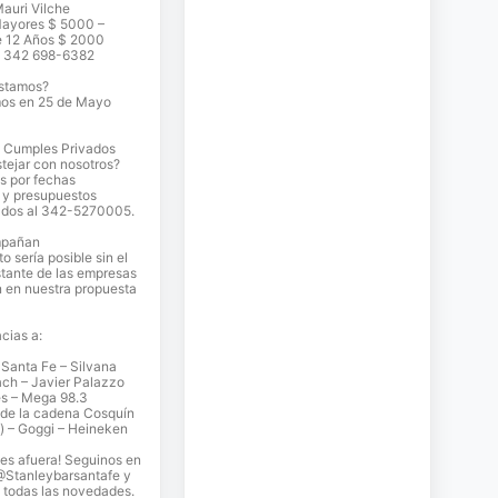
auri Vilche
Mayores $ 5000 –
 12 Años $ 2000
? 342 698-6382
stamos?
os en 25 de Mayo
y Cumples Privados
tejar con nosotros?
s por fechas
 y presupuestos
ados al 342-5270005.
mpañan
o sería posible sin el
tante de las empresas
 en nuestra propuesta
cias a:
Santa Fe – Silvana
ch – Javier Palazzo
s – Mega 98.3
 de la cadena Cosquín
) – Goggi – Heineken
es afuera! Seguinos en
@Stanleybarsantafe y
 todas las novedades.