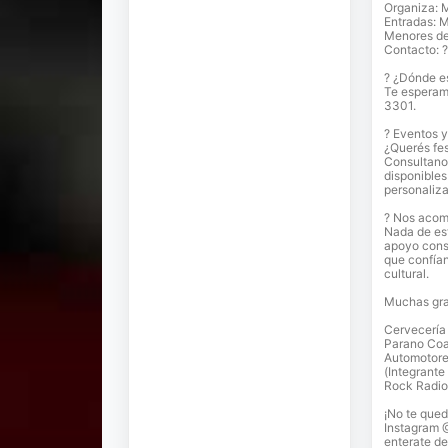
Organiza: M
Entradas: 
Menores de
Contacto: 
? ¿Dónde e
Te esperam
3301.
? Eventos 
¿Querés fes
Consultano
disponibles
personaliz
? Nos aco
Nada de est
apoyo cons
que confían
cultural.
Muchas gra
Cervecería 
Parano Coa
Automotore
(Integrante
Rock Radio
¡No te qued
Instagram 
enterate de