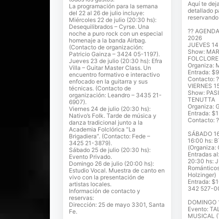
Aquí te de
La programación para la semana
detallado 
del 22 al 26 de julio incluye:
reservando 
Miércoles 22 de julio (20:30 hs):
Desequilibrados – Cyrse. Una
?? AGEND
noche a puro rock con un especial
2026
homenaje a la banda Airbag.
JUEVES 14 
(Contacto de organización:
Show: MA
Patricio Gainza – 3424 05-1197).
FOLCLORE
Jueves 23 de julio (20:30 hs): Efra
Organiza: 
Villa – Guitar Master Class. Un
Entrada: $
encuentro formativo e interactivo
Contacto: 
enfocado en la guitarra y sus
VIERNES 15
técnicas. (Contacto de
Show: PAS
organización: Leandro – 3435 21-
TENUTTA
6907).
Organiza: G
Viernes 24 de julio (20:30 hs):
Entrada: $
Nativo’s Folk. Tarde de música y
Contacto: 
danza tradicional junto a la
Academia Folclórica “La
SÁBADO 16 
Brigadiera”. (Contacto: Fede –
16:00 hs:
3425 21-3879).
(Organiza: 
Sábado 25 de julio (20:30 hs):
Entradas a
Evento Privado.
20:30 hs: 
Domingo 26 de julio (20:00 hs):
Románticos
Estudio Vocal. Muestra de canto en
Holzinger)
vivo con la presentación de
Entrada: $1
artistas locales.
342 527-0
Información de contacto y
reservas:
DOMINGO 17
Dirección: 25 de mayo 3301, Santa
Evento: T
Fe.
MUSICAL (T