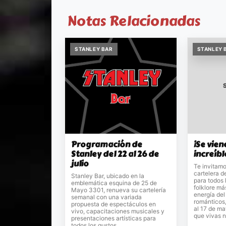
Notas Relacionadas
STANLEY BAR
STANLEY 
Programación de
¡Se vie
Stanley del 22 al 26 de
increíbl
julio
Te invitamo
cartelera d
Stanley Bar, ubicado en la
para todos 
emblemática esquina de 25 de
folklore má
Mayo 3301, renueva su cartelería
energía del
semanal con una variada
románticos,
propuesta de espectáculos en
al 17 de ma
vivo, capacitaciones musicales y
que vivas n
presentaciones artísticas para
todos los gustos.