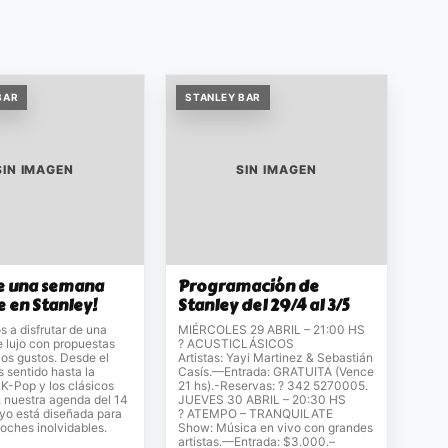
BAR
STANLEY BAR
SIN IMAGEN
SIN IMAGEN
ne una semana
Programación de
e en Stanley!
Stanley del 29/4 al 3/5
s a disfrutar de una
MIÉRCOLES 29 ABRIL – 21:00 HS
e lujo con propuestas
? ACUSTICLÁSICOS
los gustos. Desde el
Artistas: Yayi Martinez & Sebastián
s sentido hasta la
Casís.—Entrada: GRATUITA (Vence
 K-Pop y los clásicos
21 hs).-Reservas: ? 342 5270005.
 nuestra agenda del 14
JUEVES 30 ABRIL – 20:30 HS
yo está diseñada para
? ATEMPO – TRANQUILATE
oches inolvidables.
Show: Música en vivo con grandes
artistas.—Entrada: $3.000.–