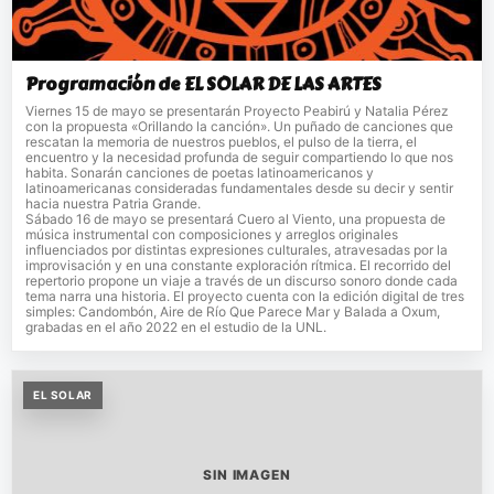
Programación de EL SOLAR DE LAS ARTES
Viernes 15 de mayo se presentarán Proyecto Peabirú y Natalia Pérez
con la propuesta «Orillando la canción». Un puñado de canciones que
rescatan la memoria de nuestros pueblos, el pulso de la tierra, el
encuentro y la necesidad profunda de seguir compartiendo lo que nos
habita. Sonarán canciones de poetas latinoamericanos y
latinoamericanas consideradas fundamentales desde su decir y sentir
hacia nuestra Patria Grande.
Sábado 16 de mayo se presentará Cuero al Viento, una propuesta de
música instrumental con composiciones y arreglos originales
influenciados por distintas expresiones culturales, atravesadas por la
improvisación y en una constante exploración rítmica. El recorrido del
repertorio propone un viaje a través de un discurso sonoro donde cada
tema narra una historia. El proyecto cuenta con la edición digital de tres
simples: Candombón, Aire de Río Que Parece Mar y Balada a Oxum,
grabadas en el año 2022 en el estudio de la UNL.
EL SOLAR
SIN IMAGEN