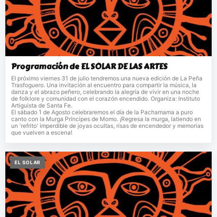
Programación de EL SOLAR DE LAS ARTES
El próximo viernes 31 de julio tendremos una nueva edición de La Peña
Trasfoguero. Una invitación al encuentro para compartir la música, la
danza y el abrazo peñero, celebrando la alegría de vivir en una noche
de folklore y comunidad con el corazón encendido. Organiza: Instituto
Artiguista de Santa Fe.
El sábado 1 de Agosto celebraremos el día de la Pachamama a puro
canto con la Murga Príncipes de Momo. ¡Regresa la murga, latiendo en
un 'refrito' imperdible de joyas ocultas, risas de encendedor y memorias
que vuelven a escena!
EL SOLAR