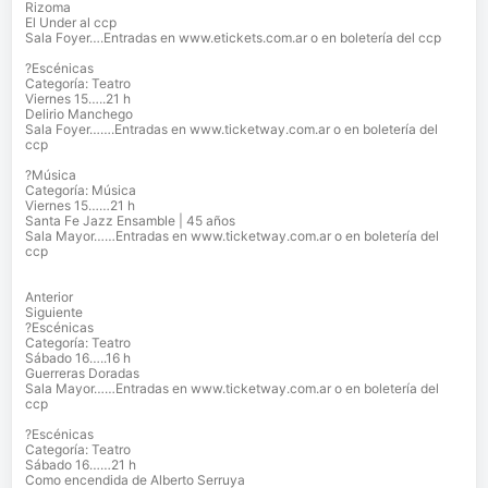
Rizoma
El Under al ccp
Sala Foyer….Entradas en www.etickets.com.ar o en boletería del ccp
?Escénicas
Categoría: Teatro
Viernes 15…..21 h
Delirio Manchego
Sala Foyer…….Entradas en www.ticketway.com.ar o en boletería del
ccp
?Música
Categoría: Música
Viernes 15……21 h
Santa Fe Jazz Ensamble | 45 años
Sala Mayor……Entradas en www.ticketway.com.ar o en boletería del
ccp
Anterior
Siguiente
?Escénicas
Categoría: Teatro
Sábado 16…..16 h
Guerreras Doradas
Sala Mayor……Entradas en www.ticketway.com.ar o en boletería del
ccp
?Escénicas
Categoría: Teatro
Sábado 16……21 h
Como encendida de Alberto Serruya