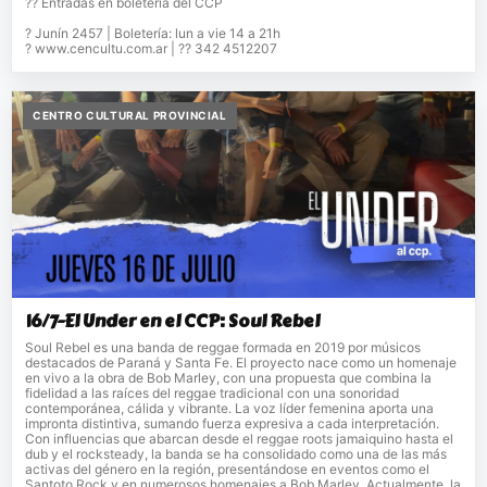
?? Entradas en boletería del CCP
? Junín 2457 | Boletería: lun a vie 14 a 21h
? www.cencultu.com.ar | ?? 342 4512207
CENTRO CULTURAL PROVINCIAL
16/7-El Under en el CCP: Soul Rebel
Soul Rebel es una banda de reggae formada en 2019 por músicos
destacados de Paraná y Santa Fe. El proyecto nace como un homenaje
en vivo a la obra de Bob Marley, con una propuesta que combina la
fidelidad a las raíces del reggae tradicional con una sonoridad
contemporánea, cálida y vibrante. La voz líder femenina aporta una
impronta distintiva, sumando fuerza expresiva a cada interpretación.
Con influencias que abarcan desde el reggae roots jamaiquino hasta el
dub y el rocksteady, la banda se ha consolidado como una de las más
activas del género en la región, presentándose en eventos como el
Santoto Rock y en numerosos homenajes a Bob Marley. Actualmente, la