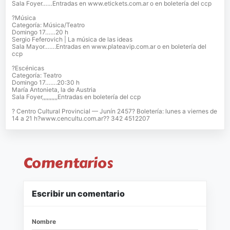
Sala Foyer……Entradas en www.etickets.com.ar o en boletería del ccp
?Música
Categoría: Música/Teatro
Domingo 17……20 h
Sergio Feferovich | La música de las ideas
Sala Mayor…….Entradas en www.plateavip.com.ar o en boletería del
ccp
?Escénicas
Categoría: Teatro
Domingo 17…….20:30 h
María Antonieta, la de Austria
Sala Foyer,,,,,,,,,,Entradas en boletería del ccp
? Centro Cultural Provincial — Junín 2457? Boletería: lunes a viernes de
14 a 21 h?www.cencultu.com.ar?? 342 4512207
Comentarios
Escribir un comentario
Nombre