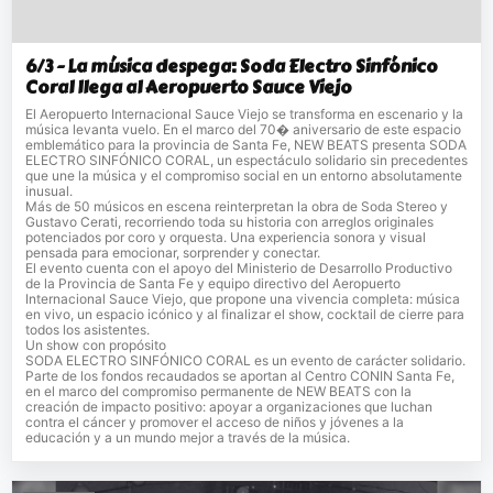
6/3 - La música despega: Soda Electro Sinfónico
Coral llega al Aeropuerto Sauce Viejo
El Aeropuerto Internacional Sauce Viejo se transforma en escenario y la
música levanta vuelo. En el marco del 70� aniversario de este espacio
emblemático para la provincia de Santa Fe, NEW BEATS presenta SODA
ELECTRO SINFÓNICO CORAL, un espectáculo solidario sin precedentes
que une la música y el compromiso social en un entorno absolutamente
inusual.
Más de 50 músicos en escena reinterpretan la obra de Soda Stereo y
Gustavo Cerati, recorriendo toda su historia con arreglos originales
potenciados por coro y orquesta. Una experiencia sonora y visual
pensada para emocionar, sorprender y conectar.
El evento cuenta con el apoyo del Ministerio de Desarrollo Productivo
de la Provincia de Santa Fe y equipo directivo del Aeropuerto
Internacional Sauce Viejo, que propone una vivencia completa: música
en vivo, un espacio icónico y al finalizar el show, cocktail de cierre para
todos los asistentes.
Un show con propósito
SODA ELECTRO SINFÓNICO CORAL es un evento de carácter solidario.
Parte de los fondos recaudados se aportan al Centro CONIN Santa Fe,
en el marco del compromiso permanente de NEW BEATS con la
creación de impacto positivo: apoyar a organizaciones que luchan
contra el cáncer y promover el acceso de niños y jóvenes a la
educación y a un mundo mejor a través de la música.