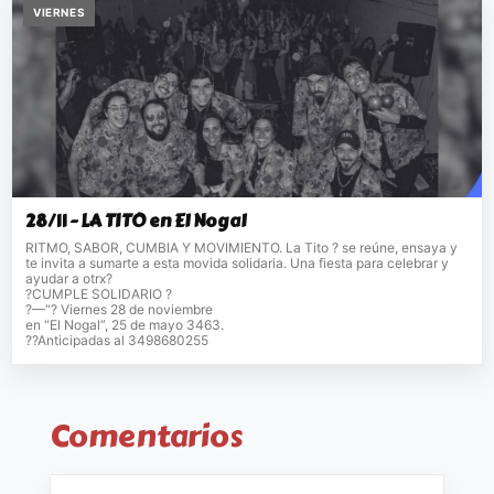
VIERNES
28/11 - LA TITO en El Nogal
RITMO, SABOR, CUMBIA Y MOVIMIENTO. La Tito ? se reúne, ensaya y
te invita a sumarte a esta movida solidaria. Una fiesta para celebrar y
ayudar a otrx?
?CUMPLE SOLIDARIO ?
?—“? Viernes 28 de noviembre
en “El Nogal”, 25 de mayo 3463.
??Anticipadas al 3498680255
Comentarios