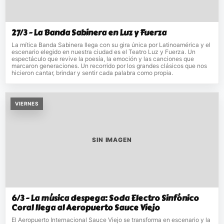
27/3 - La Banda Sabinera en Luz y Fuerza
La mítica Banda Sabinera llega con su gira única por Latinoamérica y el
escenario elegido en nuestra ciudad es el Teatro Luz y Fuerza. Un
espectáculo que revive la poesía, la emoción y las canciones que
marcaron generaciones. Un recorrido por los grandes clásicos que nos
hicieron cantar, brindar y sentir cada palabra como propia.
VIERNES
SIN IMAGEN
6/3 - La música despega: Soda Electro Sinfónico
Coral llega al Aeropuerto Sauce Viejo
El Aeropuerto Internacional Sauce Viejo se transforma en escenario y la