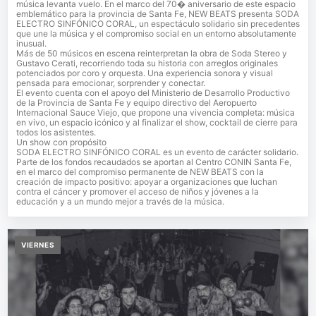
música levanta vuelo. En el marco del 70� aniversario de este espacio
emblemático para la provincia de Santa Fe, NEW BEATS presenta SODA
ELECTRO SINFÓNICO CORAL, un espectáculo solidario sin precedentes
que une la música y el compromiso social en un entorno absolutamente
inusual.
Más de 50 músicos en escena reinterpretan la obra de Soda Stereo y
Gustavo Cerati, recorriendo toda su historia con arreglos originales
potenciados por coro y orquesta. Una experiencia sonora y visual
pensada para emocionar, sorprender y conectar.
El evento cuenta con el apoyo del Ministerio de Desarrollo Productivo
de la Provincia de Santa Fe y equipo directivo del Aeropuerto
Internacional Sauce Viejo, que propone una vivencia completa: música
en vivo, un espacio icónico y al finalizar el show, cocktail de cierre para
todos los asistentes.
Un show con propósito
SODA ELECTRO SINFÓNICO CORAL es un evento de carácter solidario.
Parte de los fondos recaudados se aportan al Centro CONIN Santa Fe,
en el marco del compromiso permanente de NEW BEATS con la
creación de impacto positivo: apoyar a organizaciones que luchan
contra el cáncer y promover el acceso de niños y jóvenes a la
educación y a un mundo mejor a través de la música.
VIERNES