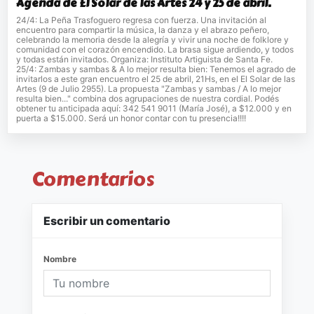
Agenda de El Solar de las Artes 24 y 25 de abril.
24/4: La Peña Trasfoguero regresa con fuerza. Una invitación al
encuentro para compartir la música, la danza y el abrazo peñero,
celebrando la memoria desde la alegría y vivir una noche de folklore y
comunidad con el corazón encendido. La brasa sigue ardiendo, y todos
y todas están invitados. Organiza: Instituto Artiguista de Santa Fe.
25/4: Zambas y sambas & A lo mejor resulta bien: Tenemos el agrado de
invitarlos a este gran encuentro el 25 de abril, 21Hs, en el El Solar de las
Artes (9 de Julio 2955). La propuesta "Zambas y sambas / A lo mejor
resulta bien..." combina dos agrupaciones de nuestra cordial. Podés
obtener tu anticipada aquí: 342 541 9011 (María José), a $12.000 y en
puerta a $15.000. Será un honor contar con tu presencia!!!!
Comentarios
Escribir un comentario
Nombre