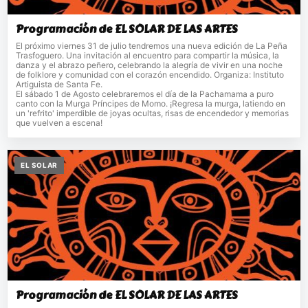
Programación de EL SOLAR DE LAS ARTES
El próximo viernes 31 de julio tendremos una nueva edición de La Peña
Trasfoguero. Una invitación al encuentro para compartir la música, la
danza y el abrazo peñero, celebrando la alegría de vivir en una noche
de folklore y comunidad con el corazón encendido. Organiza: Instituto
Artiguista de Santa Fe.
El sábado 1 de Agosto celebraremos el día de la Pachamama a puro
canto con la Murga Príncipes de Momo. ¡Regresa la murga, latiendo en
un 'refrito' imperdible de joyas ocultas, risas de encendedor y memorias
que vuelven a escena!
EL SOLAR
Programación de EL SOLAR DE LAS ARTES