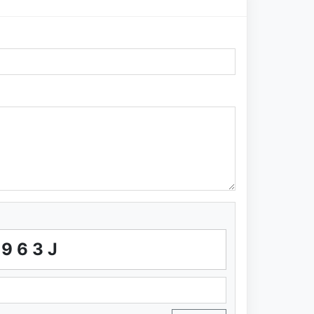
S963J