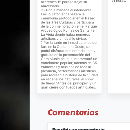
21 horas.
miércoles 15 para festejar su
aniversario.
?¡? Por la mañana el intendente
Emilio Jatón encabezará la
ceremonia protocolar en el Paseo
de las Tres Culturas y participará
de la conmemoración en el Parque
Arqueológico Ruinas de Santa Fe
La Vieja donde habrá números
artísticos y un desfile cívico.
? Por la tarde en inmediaciones del
faro en la Costanera Oeste, se
podrá disfrutar con entrada libre y
gratuita de la presentación del
Coro Municipal que interpretará un
cancionero popular; ademas de 35
cantantes y músicos de toda la
provincia, performances artísticas
para recrear la historia de la ciudad
en escenarios naturales, el show
de fuego “Antes del principio” y un
gran cierre con fuegos artificiales.
Comentarios
Escribir un comentario