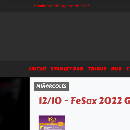
8 - Sitio exclusivo de Arsegia Producciones, agenda, eventos, prensa 
Domingo 9 de Agosto de 2026
INICIO
STANLEY BAR
TRIBUS
HUB
C
MIÃ©RCOLES
12/10 - FeSax 2022 G