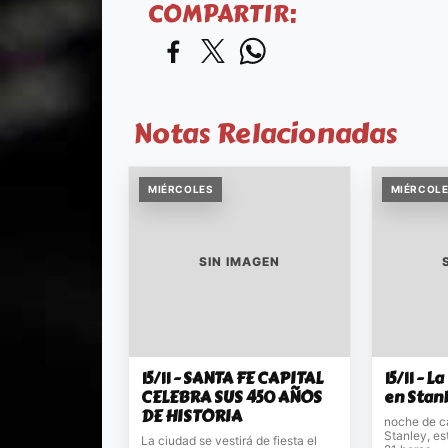
COMPARTIR:
Notas Relacionadas
MIÉRCOLES
MIÉRCOL
SIN IMAGEN
15/11 - SANTA FE CAPITAL
15/11 - 
CELEBRA SUS 450 AÑOS
en Stan
DE HISTORIA
noche de c
Stanley, es
La ciudad se vestirá de fiesta el