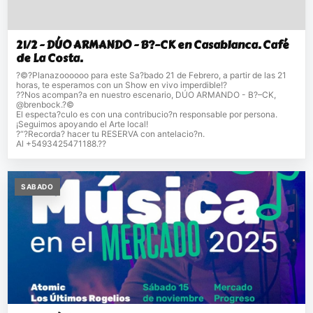
21/2 - DÚO ARMANDO - B?–CK en Casablanca. Café
de La Costa.
?©?Planazoooooo para este Sa?bado 21 de Febrero, a partir de las 21
horas, te esperamos con un Show en vivo imperdible!?
??Nos acompan?a en nuestro escenario, DÚO ARMANDO - B?–CK,
@brenbock.?©
El especta?culo es con una contribucio?n responsable por persona.
¡Seguimos apoyando el Arte local!
?“?Recorda? hacer tu RESERVA con antelacio?n.
Al +5493425471188.??
SABADO