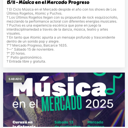
15/11 - Música en el Mercado Progreso
? El Ciclo Música en el Mercado despide el año con los shows de Los
Últimos Rogelios, Atomic y Puchxs.
? Los Últimos Rogelios llegan con su propuesta de rock esquizocriollo,
mezclando la performance actoral con diferentes energías musicales.
? Puchxs es una experiencia escénica que pone en juego la
interdisciplinariedad a través de la danza, música, teatro y artes
visuales.
? En tanto que Atomic apunta a un mensaje profundo y trascendente
dentro de un sonido pop y alegre.
?“? Mercado Progreso, Balcarce 1635.
?—“ Sábado 15 de noviembre.
?° 20 horas.
?” Patio gastronómico.
? Entrada libre y gratuita.
SABADO