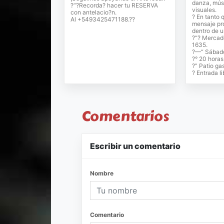
danza, músi
?“?Recorda? hacer tu RESERVA
visuales.
con antelacio?n.
? En tanto 
Al +5493425471188.??
mensaje pr
dentro de u
?“? Mercad
1635.
?—“ Sábado
?° 20 horas
?” Patio ga
? Entrada li
Comentarios
Escribir un comentario
Nombre
Comentario