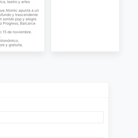
ca, teatro y artes
que Atomic apunta a un
ofundo y trascendente
n sonido pop y alegre.
o Progreso, Balcarce
 15 de noviembre.
.
stronómico.
bre y gratuita.