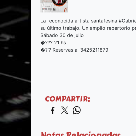
La reconocida artista santafesina #Gabri
su último trabajo. Un amplio repertorio p
Sábado 30 de julio
�??? 21 hs
�?‘? Reservas al 3425211879
COMPARTIR:
Notas Relacionadas