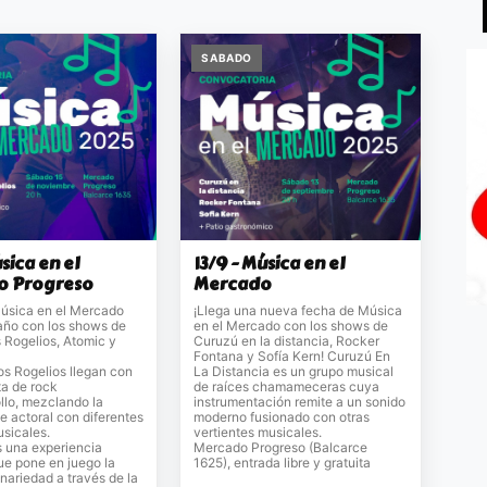
SABADO
úsica en el
13/9 - Música en el
o Progreso
Mercado
Música en el Mercado
¡Llega una nueva fecha de Música
año con los shows de
en el Mercado con los shows de
 Rogelios, Atomic y
Curuzú en la distancia, Rocker
Fontana y Sofía Kern! Curuzú En
os Rogelios llegan con
La Distancia es un grupo musical
ta de rock
de raíces chamameceras cuya
llo, mezclando la
instrumentación remite a un sonido
 actoral con diferentes
moderno fusionado con otras
sicales.
vertientes musicales.
s una experiencia
Mercado Progreso (Balcarce
ue pone en juego la
1625), entrada libre y gratuita
inariedad a través de la