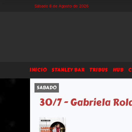
5 - Sitio exclusivo de Arsegia Producciones, agenda, eventos, prensa 
Sábado 8 de Agosto de 2026
INICIO
STANLEY BAR
TRIBUS
HUB
C
SABADO
30/7 - Gabriela Ro