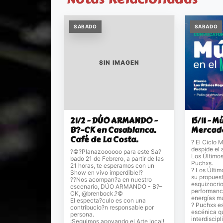
SABADO
SABADO
SIN IMAGEN
21/2 - DÚO ARMANDO -
15/11 - M
B?–CK en Casablanca.
Mercad
Café de La Costa.
? El Ciclo 
despide el 
?©?Planazoooooo para este Sa?
Los Últimos
bado 21 de Febrero, a partir de las
Puchxs.
21 horas, te esperamos con un
? Los Últim
Show en vivo imperdible!?
su propues
??Nos acompan?a en nuestro
esquizocrio
escenario, DÚO ARMANDO - B?–
performance
CK, @brenbock.?©
energías mu
El especta?culo es con una
? Puchxs e
contribucio?n responsable por
escénica q
persona.
interdiscipl
¡Seguimos apoyando el Arte local!