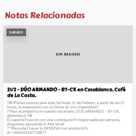
Notas Relacionadas
SABADO
SIN IMAGEN
21/2 - DÚO ARMANDO - B?–CK en Casablanca. Café
de La Costa.
?©?Planazoooooo para este Sa?bado 21 de Febrero, a partir de las 21
horas, te esperamos con un Show en vivo imperdible!?
??Nos acompan?a en nuestro escenario, DÚO ARMANDO - B?–CK,
@brenbock.?©
El especta?culo es con una contribucio?n responsable por persona.
¡Seguimos apoyando el Arte local!
?“?Recorda? hacer tu RESERVA con antelacio?n.
Al +5493425471188.??