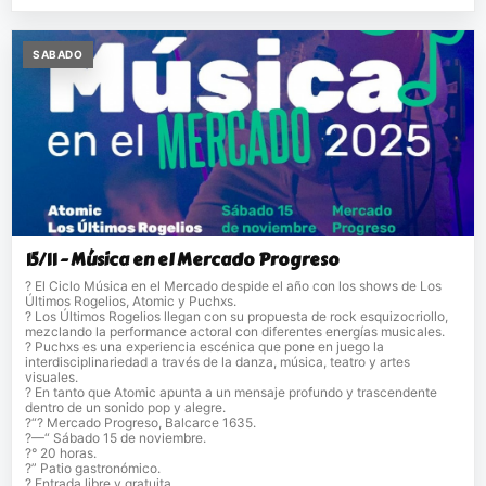
SABADO
15/11 - Música en el Mercado Progreso
? El Ciclo Música en el Mercado despide el año con los shows de Los
Últimos Rogelios, Atomic y Puchxs.
? Los Últimos Rogelios llegan con su propuesta de rock esquizocriollo,
mezclando la performance actoral con diferentes energías musicales.
? Puchxs es una experiencia escénica que pone en juego la
interdisciplinariedad a través de la danza, música, teatro y artes
visuales.
? En tanto que Atomic apunta a un mensaje profundo y trascendente
dentro de un sonido pop y alegre.
?“? Mercado Progreso, Balcarce 1635.
?—“ Sábado 15 de noviembre.
?° 20 horas.
?” Patio gastronómico.
? Entrada libre y gratuita.