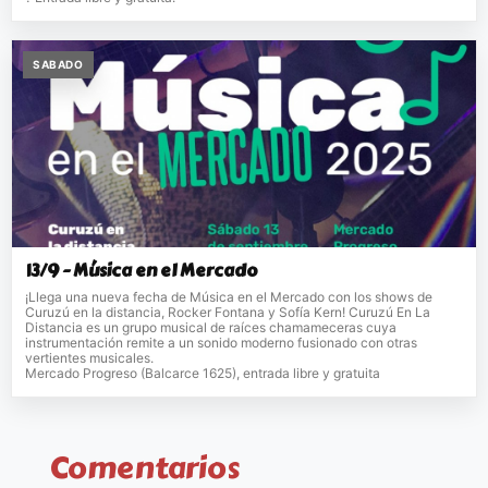
SABADO
13/9 - Música en el Mercado
¡Llega una nueva fecha de Música en el Mercado con los shows de
Curuzú en la distancia, Rocker Fontana y Sofía Kern! Curuzú En La
Distancia es un grupo musical de raíces chamameceras cuya
instrumentación remite a un sonido moderno fusionado con otras
vertientes musicales.
Mercado Progreso (Balcarce 1625), entrada libre y gratuita
Comentarios