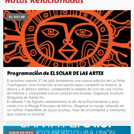
Notas Relacionadas
EL SOLAR
Programación de EL SOLAR DE LAS ARTES
El próximo viernes 31 de julio tendremos una nueva edición de La Peña
Trasfoguero. Una invitación al encuentro para compartir la música, la
danza y el abrazo peñero, celebrando la alegría de vivir en una noche
de folklore y comunidad con el corazón encendido. Organiza: Instituto
Artiguista de Santa Fe.
El sábado 1 de Agosto celebraremos el día de la Pachamama a puro
canto con la Murga Príncipes de Momo. ¡Regresa la murga, latiendo en
un 'refrito' imperdible de joyas ocultas, risas de encendedor y memorias
que vuelven a escena!
SHOW EN VIVO