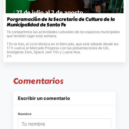
Porgramación de la Secretaría de Cultura de la
Municipalidad de Santa Fe
Te compartimos las actividades culturales de los espacios municipales
que tendrán lugar esta semana.
? En la foto, el ciclo Música en el Mercado, que este sábado desde las
17 h vuelve al Mercado Progreso con las presentaciones de Uki,
Amalgama Zero, Space Jam Trío y Luana Noa.
2 h
Comentarios
Escribir un comentario
Nombre