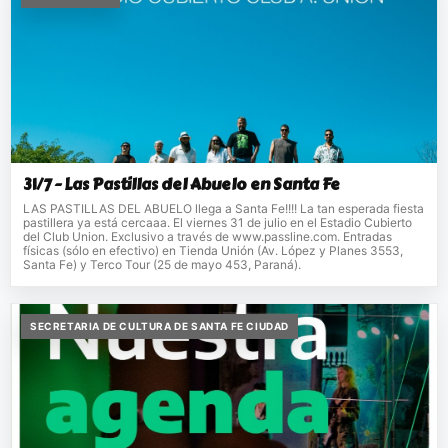
31/7 - Las Pastillas del Abuelo en Santa Fe
LAS PASTILLAS DEL ABUELO llega a Santa Fe!!!! La tan esperada fiesta
pastillera ya está cercaaa. El viernes 31 de julio en el Estadio Cubierto
del Club Union. Exclusivo a través de www.passline.com. Entradas
físicas (sólo en efectivo) en Tienda Unión (Av. López y Planes 3553,
Santa Fe) y Terco Tour (25 de mayo 453, Paraná).
SECRETARIA DE CULTURA DE SANTA FE CIUDAD