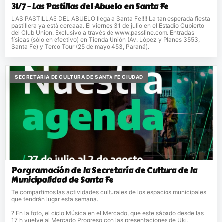
31/7 - Las Pastillas del Abuelo en Santa Fe
LAS PASTILLAS DEL ABUELO llega a Santa Fe!!!! La tan esperada fiesta
pastillera ya está cercaaa. El viernes 31 de julio en el Estadio Cubierto
del Club Union. Exclusivo a través de www.passline.com. Entradas
físicas (sólo en efectivo) en Tienda Unión (Av. López y Planes 3553,
Santa Fe) y Terco Tour (25 de mayo 453, Paraná).
SECRETARIA DE CULTURA DE SANTA FE CIUDAD
Porgramación de la Secretaría de Cultura de la
Municipalidad de Santa Fe
Te compartimos las actividades culturales de los espacios municipales
que tendrán lugar esta semana.
? En la foto, el ciclo Música en el Mercado, que este sábado desde las
17 h vuelve al Mercado Progreso con las presentaciones de Uki,