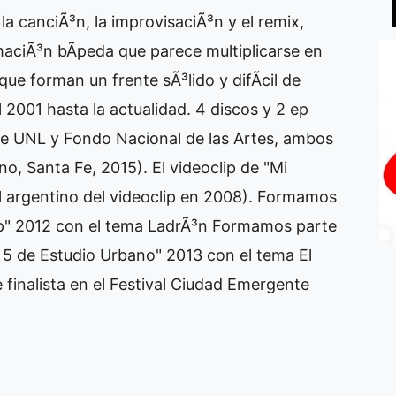
 la canciÃ³n, la improvisaciÃ³n y el remix,
aciÃ³n bÃ­peda que parece multiplicarse en
ue forman un frente sÃ³lido y difÃ­cil de
001 hasta la actualidad. 4 discos y 2 ep
rte UNL y Fondo Nacional de las Artes, ambos
o, Santa Fe, 2015). El videoclip de "Mi
val argentino del videoclip en 2008). Formamos
op" 2012 con el tema LadrÃ³n Formamos parte
 5 de Estudio Urbano" 2013 con el tema El
ue finalista en el Festival Ciudad Emergente