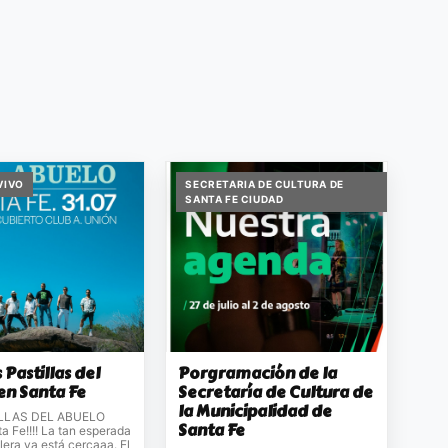
VIVO
SECRETARIA DE CULTURA DE
SANTA FE CIUDAD
s Pastillas del
Porgramación de la
en Santa Fe
Secretaría de Cultura de
la Municipalidad de
LLAS DEL ABUELO
Santa Fe
ta Fe!!!! La tan esperada
llera ya está cercaaa. El