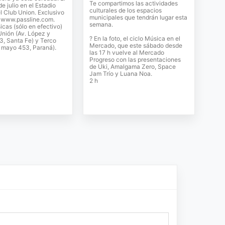
Te compartimos las actividades
e julio en el Estadio
culturales de los espacios
l Club Union. Exclusivo
municipales que tendrán lugar esta
e www.passline.com.
semana.
sicas (sólo en efectivo)
Unión (Av. López y
? En la foto, el ciclo Música en el
3, Santa Fe) y Terco
Mercado, que este sábado desde
e mayo 453, Paraná).
las 17 h vuelve al Mercado
Progreso con las presentaciones
de Uki, Amalgama Zero, Space
Jam Trío y Luana Noa.
2 h