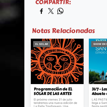
COMPARTIR:
Notas Relacionadas
EL SOLAR
SHOW EN 
Programación de EL
31/7 - La
SOLAR DE LAS ARTES
Abuelo 
El próximo viernes 31 de julio
LAS PASTI
tendremos una nueva edición de
llega a San
La Peña Trasfoguero. Una
fiesta pasti