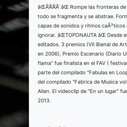
âŒÃ‘Ã‘Ã‘Ã‘ âŒ Rompe las fronteras de
todo se fragmenta y se abstrae. Form
capas de sonidos y ritmos caÃ³ticos q
ignorar. âŒTOPONAUTA âŒ Desde el 2
editados. 3 premios (VII Bienal de A
en 2006), Premio Escenario (Diario Un
flama" fue finalista en el FAV ( festi
parte del compilado "Fabulas en Lo
del compilado "Fabrica de Musica vol
Alien. El videoclip de "En un lugar" f
2013.