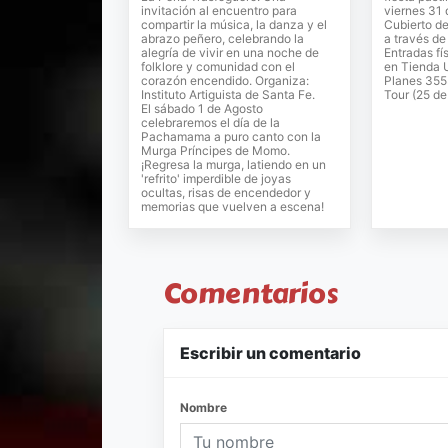
invitación al encuentro para
viernes 31 d
compartir la música, la danza y el
Cubierto de
abrazo peñero, celebrando la
a través d
alegría de vivir en una noche de
Entradas fí
folklore y comunidad con el
en Tienda 
corazón encendido. Organiza:
Planes 355
Instituto Artiguista de Santa Fe.
Tour (25 d
El sábado 1 de Agosto
celebraremos el día de la
Pachamama a puro canto con la
Murga Príncipes de Momo.
¡Regresa la murga, latiendo en un
'refrito' imperdible de joyas
ocultas, risas de encendedor y
memorias que vuelven a escena!
Comentarios
Escribir un comentario
Nombre